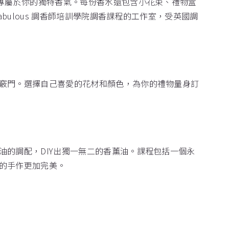
出專屬於你的獨特香氣。每份香水還包含小花束、禮物盒
bulous 調香師培訓學院調香課程的工作室，受英國調
竅門。選擇自己喜愛的花材和顏色，為你的禮物量身訂
的調配，DIY出獨一無二的香薰油。課程包括一個永
的手作更加完美。