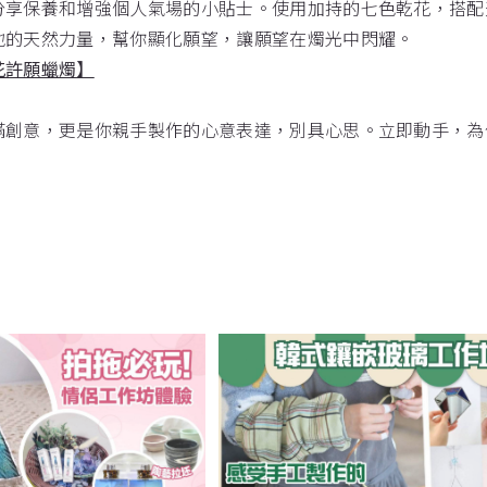
分享保養和增強個人氣場的小貼士。使用加持的七色乾花，搭配
地的天然力量，幫你顯化願望，讓願望在燭光中閃耀。
花許願蠟燭】
滿創意，更是你親手製作的心意表達，別具心思。立即動手，為