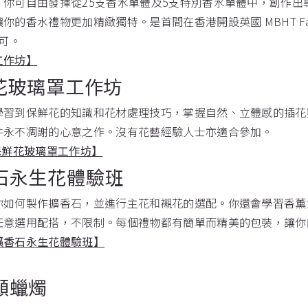
，你可自由發揮從25支香水單體及5支特別香水單體中，創作
你的香水禮物更加精緻獨特。是首間在香港開設英國 MBHT Fa
認可。
工作坊】
鮮花玻璃罩工作坊
學習到保鮮花的知識和花材處理技巧，掌握自然、立體感的插花
件永不凋謝的心意之作。沒有花藝經驗人士亦適合參加。
保鮮花玻璃罩工作坊】
石永生花體驗班
你如何製作擴香石，並進行主花和襯花的選配。你還會學習香薰油
任意選用配搭，不限制。每個禮物都有簡單而精美的包裝，讓你
擴香石永生花體驗班】
願蠟燭