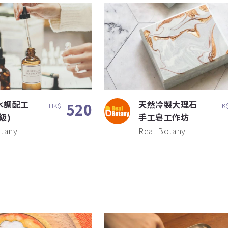
水調配工
天然冷製大理石
520
HK$
HK
級)
手工皂工作坊
otany
Real Botany