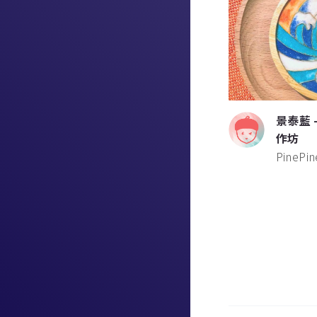
景泰藍 
作坊
PinePi