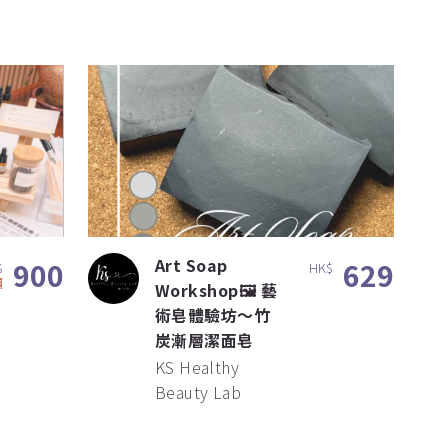
Art Soap
900
629
$
HK$
價
Workshop🖼️ 藝
術皂體驗坊～竹
炭漸層潔面皂
KS Healthy
Beauty Lab