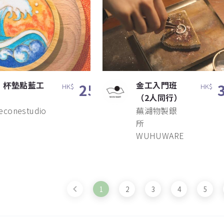
- 杯墊點藍工
金工入門班
250
HK$
HK$
（2人同行）
neconestudio
蕪湖物製銀
所
WUHUWARE
1
2
3
4
5