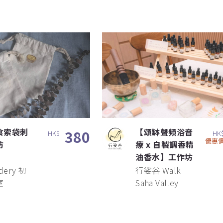
食索袋刺
【頌缽聲頻浴音
380
HK$
HK
優惠
坊
療 x 自製調香精
油香水】工作坊
dery 初
行娑谷 Walk
室
Saha Valley