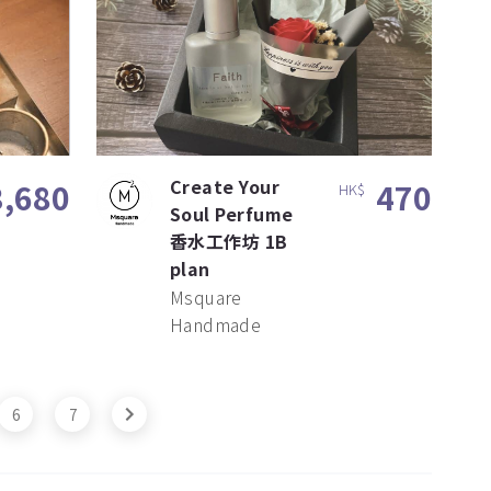
Create Your
3,680
470
HK$
Soul Perfume
香水工作坊 1B
plan
Msquare
Handmade
6
7