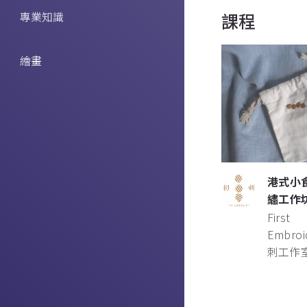
專業知識
課程
繪畫
港式小
繡工作
First
Embroi
刺工作