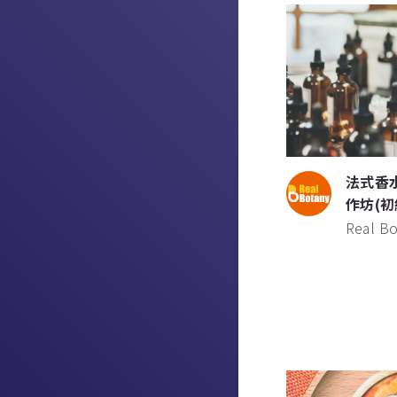
法式香
作坊(初
Real B