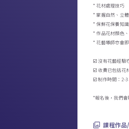
* 花材處理技巧
* 掌握自然、立
* 保鮮花保養知
* 作品花材顏色
* 花藝導師亦會
☑️ 沒有花藝經
☑️ 收費已包括
☑️ 制作時間：2-
*報名後，我們會
課程作品