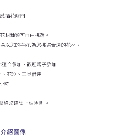
體感插花竅門
識
、花材種類可自由挑選。
即場以您的喜好,為您挑選合適的花材。
驗亦適合參加，歡迎親子參加
花材、花器、工具借用
3小時
聯絡您確認上課時間 。
/介紹圖像