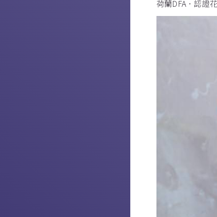
荷蘭DFA．認證