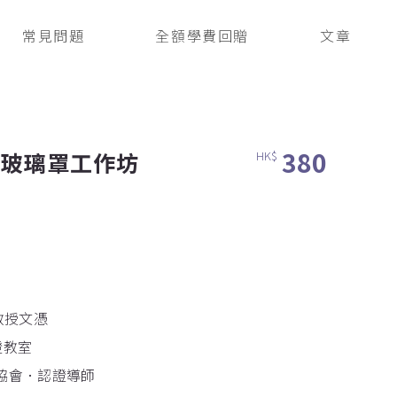
常見問題
全額學費回贈
文章
380
花玻璃罩工作坊
HK$
教授文憑
證教室
花協會．認證導師