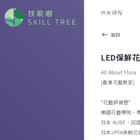
所有課程
返回
LED保鮮
All About Flora
|香港花藝教室|
*花藝師資歷*
美國花藝學院．
日本 AUBE．認
日本JPFA保鮮