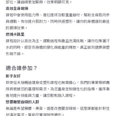
部位，讓曲線更加緊緻，效果明顯可見。
高效全身鍛煉
課程中會使用阻力帶、普拉提球及輕重量器材，幫助全身肌肉參
與運動，有效提升肌耐力，同時快速塑形，讓你的身體達到最佳
的鍛煉效果。
燃燒卡路里
課程設計以高效為主，運動過程有趣且充滿挑戰，讓你在揮灑汗
水的同時，感受到身體的變化與能量的釋放，真正做到健康與塑
形兩不誤。
適合誰參加？
新手友好
即使從未接觸過健身或塑形課程也無需擔心，我們的專業導師團
隊將根據您的基礎和需求，為您量身定制個性化的指導，循序漸
進地提升技能與力量，讓您輕鬆融入課程。
想要雕塑曲線的人群
無論是希望瘦腰、美背，還是改善腿部線條，這堂課都能針對性
地滿足需求，幫助您實現理想體形。