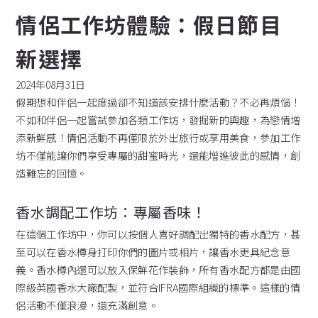
情侶工作坊體驗：假日節目
新選擇
2024年08月31日
假期想和伴侶一起度過卻不知道該安排什麼活動？不必再煩惱！
不如和伴侶一起嘗試參加各類工作坊，發掘新的興趣，為戀情增
添新鮮感！情侶活動不再僅限於外出旅行或享用美食，參加工作
坊不僅能讓你們享受專屬的甜蜜時光，還能增進彼此的感情，創
造難忘的回憶。
香水調配工作坊：專屬香味！
在這個工作坊中，你可以按個人喜好調配出獨特的香水配方，甚
至可以在香水樽身打印你們的圖片或相片，讓香水更具紀念意
義。香水樽內還可以放入保鮮花作裝飾，所有香水配方都是由國
際級英國香水大廠配製，並符合IFRA國際組織的標準。這樣的情
侶活動不僅浪漫，還充滿創意。