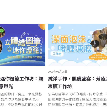
2025年08月08日
筆迷你燈籠工作坊：親
純淨手作，肌膚盛宴：芳療
意燈光
凍膜工作坊
團圓的節日，更是一個充滿藝
想為肌膚帶來天然的呵護，同時享受一
。如果你想為這個中秋增添一
創意滿載的手作體驗？這個天然芳療潔
息，不妨參與我們的3D立體
啫喱凍膜工作坊，將滿足你對純淨、美