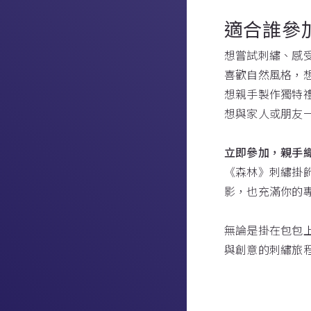
適合誰參
想嘗試刺繡、感
喜歡自然風格，
想親手製作獨特
想與家人或朋友
立即參加，親手
《森林》刺繡掛
影，也充滿你的
無論是掛在包包
與創意的刺繡旅