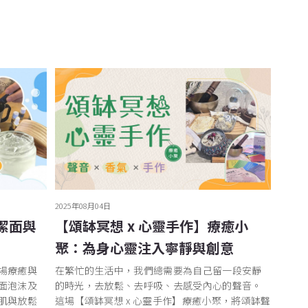
2025年08月04日
潔面與
【頌缽冥想 x 心靈手作】療癒小
聚：為身心靈注入寧靜與創意
場療癒與
在繁忙的生活中，我們總需要為自己留一段安靜
面泡沫及
的時光，去放鬆、去呼吸、去感受內心的聲音。
肌與放鬆
這場【頌缽冥想 x 心靈手作】療癒小聚，將頌缽聲