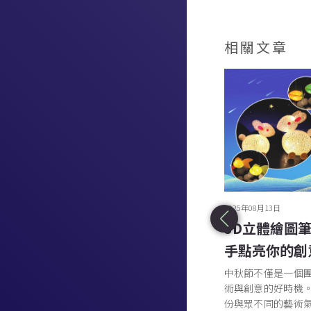
相關文章
2025年08月18日
2025年08月13日
流動色彩的藝術旅程：流體畫畫工
3D立體繪圖
作坊
手點亮你的創
如果你正在尋找一個既能釋放壓力，又能激發創
中秋節不僅是一個
意的活動，那麼壓克力流體畫工作坊將是你的理
術與創意的好時機
想選擇。在這個獨特的藝術體驗中，無需藝術經
份與眾不同的藝術氣