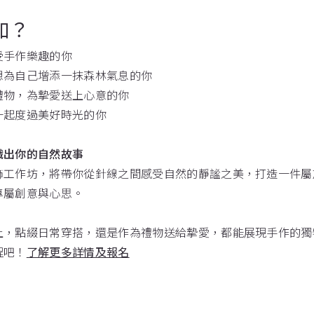
加？
受手作樂趣的你
想為自己增添一抹森林氣息的你
禮物，為摯愛送上心意的你
一起度過美好時光的你
織出你的自然故事
飾工作坊，將帶你從針線之間感受自然的靜謐之美，打造一件屬
專屬創意與心思。
上，點綴日常穿搭，還是作為禮物送給摯愛，都能展現手作的獨
程吧！
了解更多詳情及報名