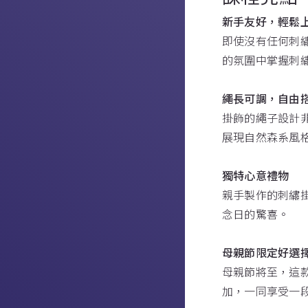
新手友好，輕鬆
即使沒有任何刺
的氛圍中掌握刺
繩長可調，自由
掛飾的繩子設計
展現自然森系風
獨特心意禮物
親手製作的刺繡
念日的驚喜。
母親節限定好選
母親節將至，這
加，一同享受一