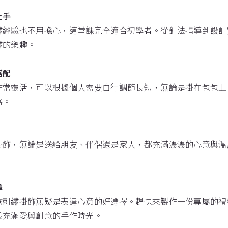
上手
繡經驗也不用擔心，這堂課完全適合初學者。從針法指導到設計
繡的樂趣。
搭配
非常靈活，可以根據個人需要自行調節長短，無論是掛在包包上
格。
掛飾，無論是送給朋友、伴侶還是家人，都充滿濃濃的心意與溫
擇
款刺繡掛飾無疑是表達心意的好選擇。趕快來製作一份專屬的禮
段充滿愛與創意的手作時光。