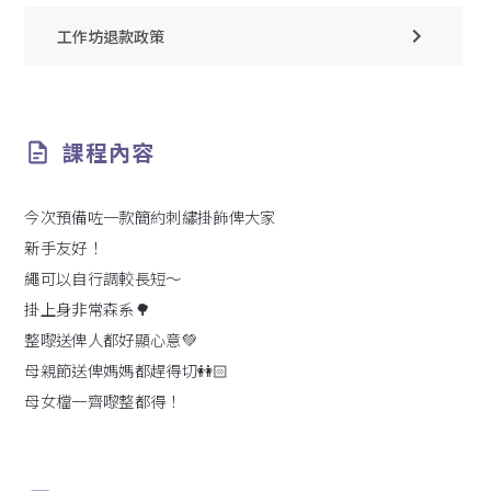
工作坊退款政策
課程內容
今次預備咗一款簡約刺繡掛飾俾大家
新手友好！
繩可以自行調較長短～
掛上身非常森系🌳
整嚟送俾人都好顯心意💚
母親節送俾媽媽都趕得切👭🏻
母女檔一齊嚟整都得！