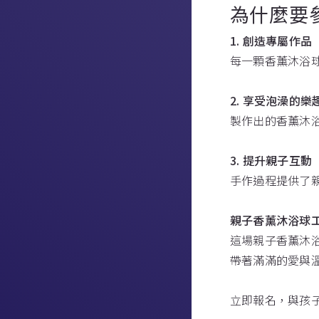
為什麼要
1. 創造專屬作品
每一顆香薰沐浴
2. 享受泡澡的樂
製作出的香薰沐
3. 提升親子互動
手作過程提供了
親子香薰沐浴球
這場親子香薰沐
帶著滿滿的愛與
立即報名，與孩