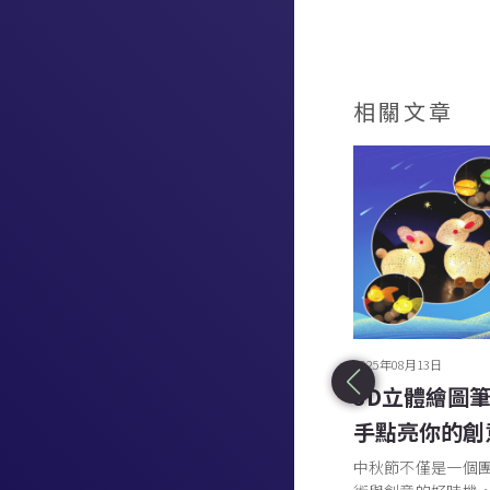
相關文章
2025年08月18日
2025年08月13日
流動色彩的藝術旅程：流體畫畫工
3D立體繪圖
作坊
手點亮你的創
如果你正在尋找一個既能釋放壓力，又能激發創
中秋節不僅是一個