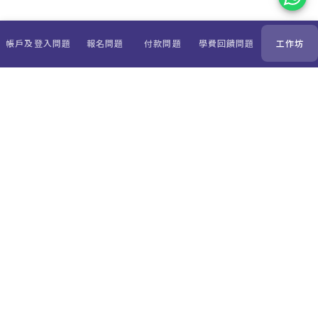
帳戶及登入問題
報名問題
付款問題
學費回饋問題
工作坊
常見問題
服務條款
私隱權政策
全額學費回贈
如何運作