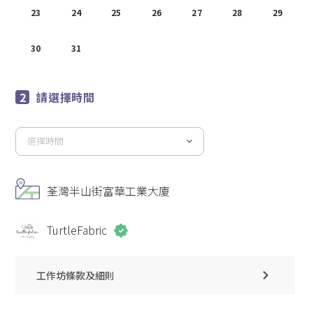
23
24
25
26
27
28
29
30
31
1
2
3
4
5
請選擇時間
選擇時間
請
選
擇
荃灣半山街富華工業大廈
時
間
TurtleFabric
工作坊條款及細則