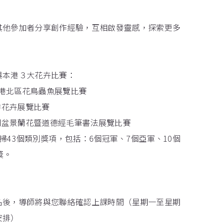
與其他參加者分享創作經驗，互相啟發靈感，探索更多
與本港３大花卉比賽：
月香港北區花鳥蟲魚展覽比賽
香港花卉展覽比賽
屯門盆景蘭花暨道德經毛筆書法展覽比賽
掃43個類別獎項，包括：6個冠軍、7個亞軍、10個
獎。
名後，導師將與您聯絡確認上課時間（星期一至星期
安排）