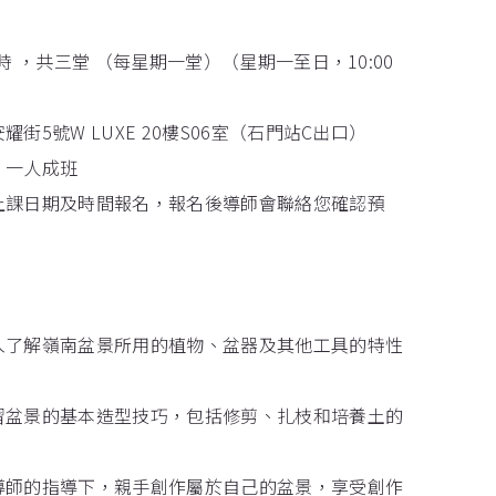
時 ，共三堂 （每星期一堂）（星期一至日，10:00
街5號W LUXE 20樓S06室（石門站C出口）
，一人成班
上課日期及時間報名，報名後導師會聯絡您確認預
深入了解嶺南盆景所用的植物、盆器及其他工具的特性
學習盆景的基本造型技巧，包括修剪、扎枝和培養土的
在導師的指導下，親手創作屬於自己的盆景，享受創作