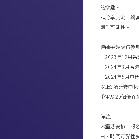
的樂趣。
📝分享交流：
創作可能性。
導師帶領隊伍參
．2023年12
．2024年3月
．2024年5月
以上3項比賽中撗
季軍及20個優異
備註:
＊靈活安排：報
日，時間可彈性