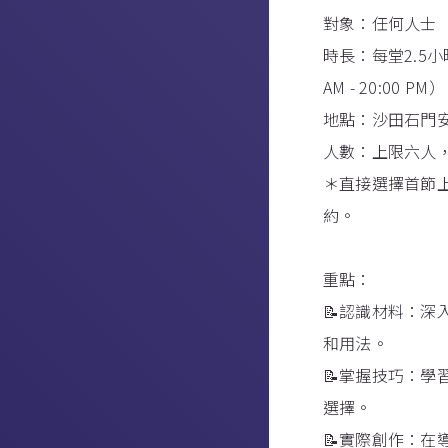
對象：任何人士
時長：每堂2.5小
AM - 20:00 PM）
地點：沙田石門安耀
人數：上限六人
＊直接選擇首節
約。
重點：
📝認識材料：
和用法。
📝掌握技巧：
選擇。
📝實際創作：