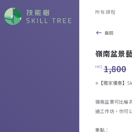
所有課程
返回
嶺南盆景
1,800
HK$
⭐️【獨家優惠】Skill
嶺南盆景可比喻
過工作坊，你可
重點：