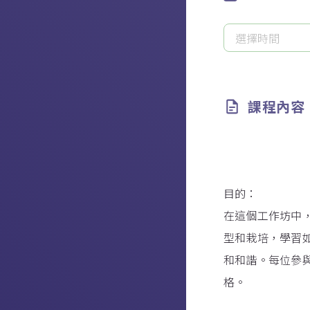
選擇時間
請
選
擇
時
課程內容
間
目的：
在這個工作坊中
型和栽培，學習
和和諧。每位參
格。