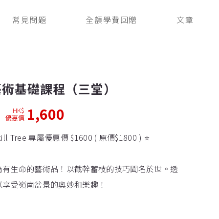
常見問題
全額學費回贈
文章
藝術基礎課程（三堂）
1,600
HK$
優惠價
 Tree 專屬優惠價 $1600 ( 原價$1800 ) ⭐️
為有生命的藝術品！以截幹蓄枝的技巧聞名於世。透
以享受嶺南盆景的奧妙和樂趣！