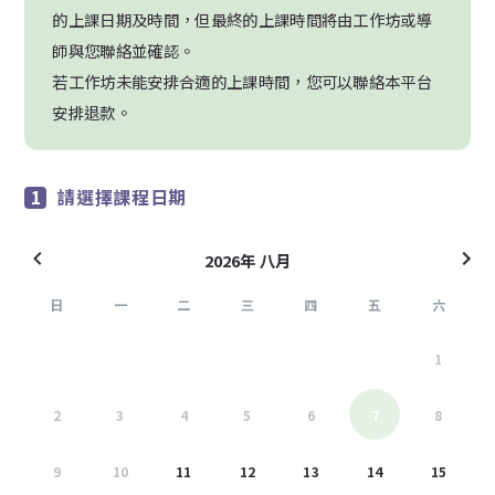
的上課日期及時間，但最終的上課時間將由工作坊或導
師與您聯絡並確認。
若工作坊未能安排合適的上課時間，您可以聯絡本平台
安排退款。
請選擇課程日期
2026年 八月
日
一
二
三
四
五
六
26
27
28
29
30
31
1
2
3
4
5
6
7
8
9
10
11
12
13
14
15