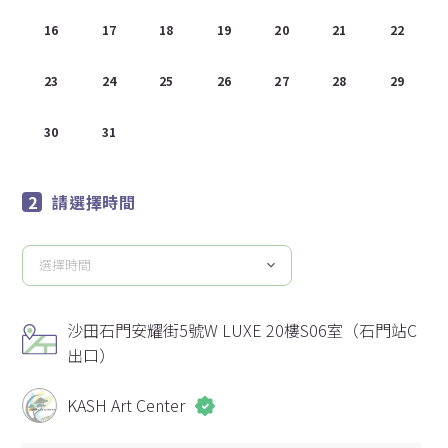
16
17
18
19
20
21
22
23
24
25
26
27
28
29
30
31
1
2
3
4
5
請選擇時間
選擇時間
請
選
擇
沙田石門安耀街5號W LUXE 20樓S06室（石門站C
時
出口）
間
KASH Art Center