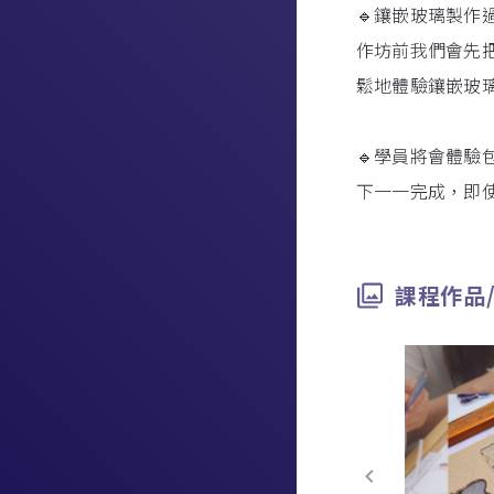
🔹鑲嵌玻璃製作
作坊前我們會先
鬆地體驗鑲嵌玻璃
🔹學員將會體
下一一完成，即
課程作品