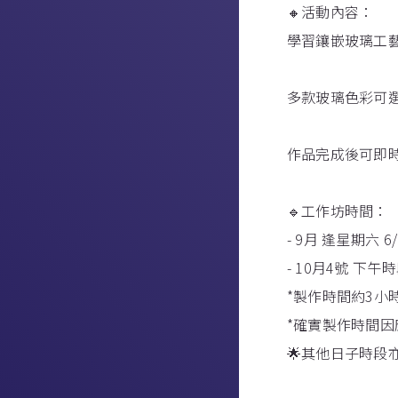
🔸活動內容：
學習鑲嵌玻璃工
多款玻璃色彩可選
作品完成後可即時
🔹工作坊時間：
- 9月 逢星期六 6/
- 10月4號 下午時段
*製作時間約3小
*確實製作時間
🌟其他日子時段亦可