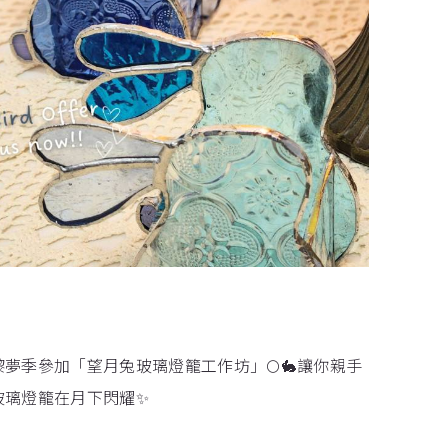
嚟夢季參加「望月兔玻璃燈籠工作坊」🌕🐇讓你親手
玻璃燈籠在月下閃耀✨