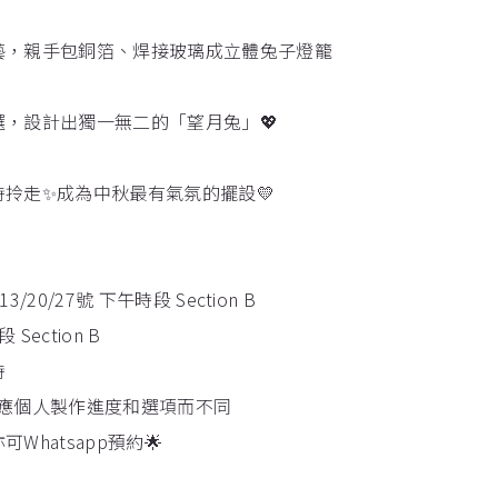
藝，親手包銅箔、焊接玻璃成立體兔子燈籠
，設計出獨一無二的「望月兔」💖
拎走✨成為中秋最有氣氛的擺設💛
13/20/27號 下午時段 Section B
 Section B
時
因應個人製作進度和選項而不同
Whatsapp預約🌟