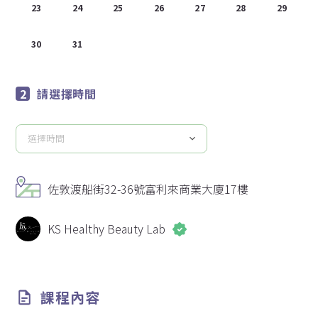
23
24
25
26
27
28
29
30
31
1
2
3
4
5
請選擇時間
選擇時間
請
選
擇
佐敦渡船街32-36號富利來商業大廈17樓
時
間
KS Healthy Beauty Lab
課程內容