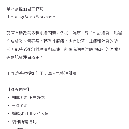
草本🌿控油皂工作坊
Herbal 🌿Soap Workshop
艾草有助改善多種肌膚問題，例如：濕疹、異位性皮膚炎、脂漏
性皮膚炎、青春痘，轉季性痕癢，也有殺菌、止癢和消炎的功
效，能將老死角質層溫和去除，能徹底深層清除毛細孔的污垢，
達到肌膚淨白效果。
工作坊將教授如何用艾草入皂控油肌膚
【課程內容】
• 簡單介紹肥皂好處
• 材料介紹
• 詳解如何用艾草入皂
• 製作所需技巧