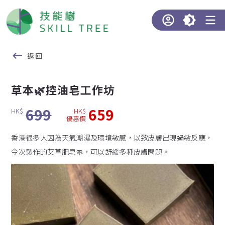
返回
草本🌿控油皂工作坊
699
659
HK$
HK$
優惠價
香港很多人因為天氣潮濕及環境敏感，以致皮膚出現過敏反應，
今次製作的艾草肥皂🧼，可以舒緩多種皮膚問題。