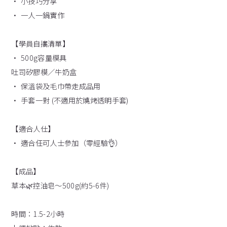
• 小技巧分享
• 一人一鍋實作
【學員自攜清單】
• 500g容量模具
吐司矽膠模／牛奶盒
• 保溫袋及毛巾帶走成品用
• 手套一對 (不適用於燒烤透明手套)
【適合人仕】
• 適合任可人士參加（零經驗👌）
【成品】
草本🌿控油皂～500g(約5-6件)
時間：1.5-2小時