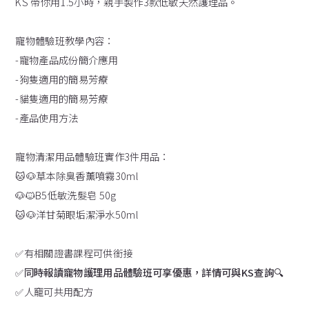
KS 帶你用1.5小時，親手製作3款低敏天然護理品。
寵物體驗班教學內容：
-寵物產品成份簡介應用
-狗隻適用的簡易芳療
-貓隻適用的簡易芳療
-產品使用方法
寵物清潔用品體驗班實作3件用品：
🐱🐶草本除臭香薰噴霧30ml
🐶🐱B5低敏洗髮皂 50g
🐱🐶洋甘菊眼垢潔淨水50ml
✅有相關證書課程可供銜接
✅
同時報讀寵物護理用品體驗班可享優惠，詳情可與KS查詢🔍
✅人竉可共用配方