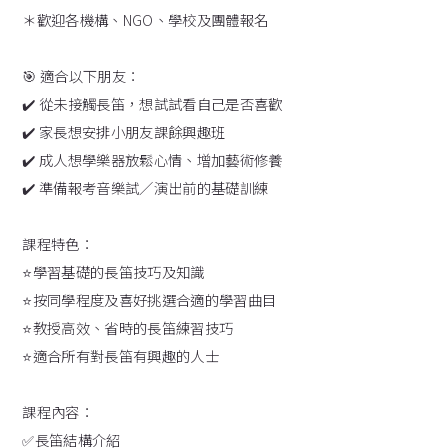
＊歡迎各機構、NGO、學校及團體報名
🎯 適合以下朋友：
✔️ 從未接觸長笛，想試試看自己是否喜歡
✔️ 家長想安排小朋友課餘興趣班
✔️ 成人想學樂器放鬆心情、增加藝術修養
✔️ 準備報考音樂試／演出前的基礎訓練
課程特色：
⭐️學習基礎的長笛技巧及知識
⭐️按同學程度及喜好挑選合適的學習曲目
⭐️教授高效、省時的長笛練習技巧
⭐️適合所有對長笛有興趣的人士
課程內容：
✅長笛結構介紹