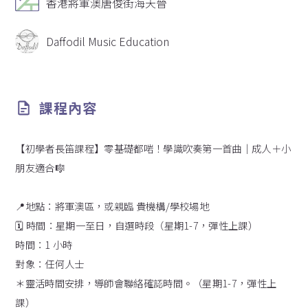
香港將軍澳唐俊街海天晉
時
間
Daffodil Music Education
課程內容
【初學者長笛課程】零基礎都啱！學識吹奏第一首曲｜成人＋小
朋友適合🎼
📍地點：將軍澳區，或親臨 貴機構/學校場地
🗓️ 時間：星期一至日，自選時段（星期1-7，彈性上課）
時間：1 小時
對象：任何人士
＊靈活時間安排，導師會聯絡確認時間。（星期1-7，彈性上
課）