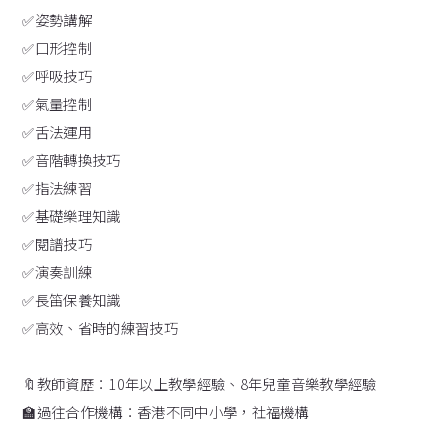
✅姿勢講解
✅口形控制
✅呼吸技巧
✅氣量控制
✅舌法運用
✅音階轉換技巧
✅指法練習
✅基礎樂理知識
✅閱譜技巧
✅演奏訓練
✅長笛保養知識
✅高效、省時的練習技巧
🔖教師資歷：10年以上教學經驗、8年兒童音樂教學經驗
🏫過往合作機構：香港不同中小學，社福機構