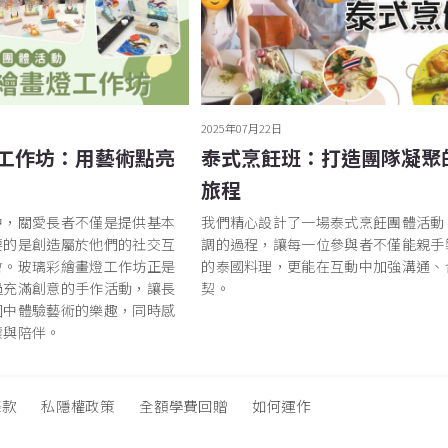
2025年07月22日
工作坊：用藝術點亮
泰式烹飪班：打造團隊凝聚
旅程
中，關愛長者不僅是提供基本
我們精心設計了一場泰式烹飪團體活動
要的是創造屬於他們的社交互
調的過程，讓每一位參與者不僅能親手
會。玻璃彩繪畫燈工作坊正是
的泰國料理，更能在互動中加強溝通、
過充滿創意的手作活動，讓長
契。
圍中體驗藝術的樂趣，同時感
懷與陪伴。
條款
私隱權政策
全額學費回贈
如何運作