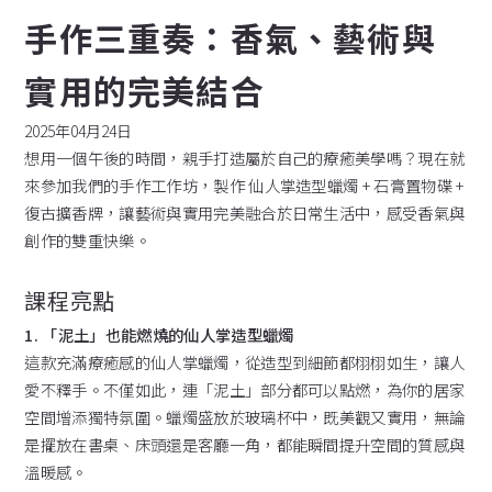
手作三重奏：香氣、藝術與
實用的完美結合
2025年04月24日
想用一個午後的時間，親手打造屬於自己的療癒美學嗎？現在就
來參加我們的手作工作坊，製作 仙人掌造型蠟燭 + 石膏置物碟 +
復古擴香牌，讓藝術與實用完美融合於日常生活中，感受香氣與
創作的雙重快樂。
課程亮點
1. 「泥土」也能燃燒的仙人掌造型蠟燭
這款充滿療癒感的仙人掌蠟燭，從造型到細節都栩栩如生，讓人
愛不釋手。不僅如此，連「泥土」部分都可以點燃，為你的居家
空間增添獨特氛圍。蠟燭盛放於玻璃杯中，既美觀又實用，無論
是擺放在書桌、床頭還是客廳一角，都能瞬間提升空間的質感與
溫暖感。