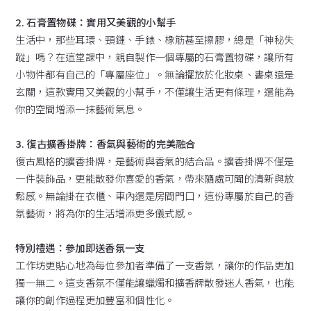
2. 石膏置物碟：實用又美觀的小幫手
生活中，那些耳環、頸鏈、手錶、橡筋甚至擦膠，總是「神秘失
蹤」嗎？在這堂課中，親自製作一個專屬的石膏置物碟，讓所有
小物件都有自己的「專屬座位」。無論擺放於化妝桌、書桌還是
玄關，這款實用又美觀的小幫手，不僅讓生活更有條理，還能為
你的空間增添一抹藝術氣息。
3. 復古擴香掛牌：香氣與藝術的完美融合
復古風格的擴香掛牌，是藝術與香氣的結合品。擴香掛牌不僅是
一件裝飾品，更能散發你喜愛的香氣，帶來隨處可聞的清新與放
鬆感。無論掛在衣櫃、車內還是房間門口，這份專屬於自己的香
氛藝術，將為你的生活增添更多儀式感。
特別禮遇：參加即送香氛一支
工作坊更貼心地為每位參加者準備了一支香氛，讓你的作品更加
獨一無二。這支香氛不僅能讓蠟燭和擴香牌散發迷人香氣，也能
讓你的創作過程更加豐富和個性化。