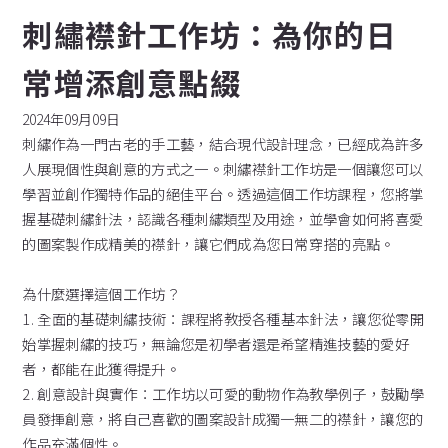
刺繡襟針工作坊：為你的日
常增添創意點綴
2024年09月09日
刺繡作為一門古老的手工藝，結合現代設計理念，已經成為許多
人展現個性與創意的方式之一。刺繡襟針工作坊是一個讓您可以
學習並創作獨特作品的絕佳平台。透過這個工作坊課程，您將掌
握基礎刺繡針法，認識各種刺繡類型及用途，並學會如何將喜愛
的圖案製作成精美的襟針，讓它們成為您日常穿搭的亮點。
為什麼選擇這個工作坊？
1. 全面的基礎刺繡技術：課程將教授各種基本針法，讓您從零開
始掌握刺繡的技巧，無論您是初學者還是希望精進技藝的愛好
者，都能在此獲得提升。
2. 創意設計與實作：工作坊以可愛的動物作為教學例子，鼓勵學
員發揮創意，將自己喜歡的圖案設計成獨一無二的襟針，讓您的
作品充滿個性。