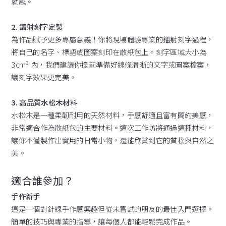
就感。
2. 鐳射刻字定製
為作品賦予更多專屬意義！你將現場體驗專業的鐳射刻字過程，
將自己的名字、標語或圖案刻印在散紙包上。刻字區域大小為
3cm² 內，我們建議你提前準備好線條清晰的文字或圖案檔案，
讓刻字效果更完美。
3. 高品質水松木材料
水松木是一種柔韌耐用的天然材料，手感舒適且富有簡約美感，
非常適合作為散紙包的主要材料。這次工作坊將通過這種材料，
讓你不僅製作出實用的日常小物，還能欣賞到它的質樸與自然之
美。
適合誰參加？
手作新手
這是一個對針線手作感興趣但從未嘗試的朋友的最佳入門選擇。
簡單的技巧與專業的指導，讓每個人都能輕鬆完成作品。