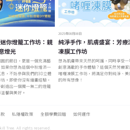
2025年08月08日
筆迷你燈籠工作坊：親
純淨手作，肌膚盛宴：芳療
意燈光
凍膜工作坊
團圓的節日，更是一個充滿藝
想為肌膚帶來天然的呵護，同時享受一
。如果你想為這個中秋增添一
創意滿載的手作體驗？這個天然芳療潔
息，不妨參與我們的3D立體
啫喱凍膜工作坊，將滿足你對純淨、美
作坊。即使你沒有繪畫經驗，
的所有想像！
手創造出一個獨一無二的燈籠
添溫馨與美好。
條款
私隱權政策
全額學費回贈
如何運作
ill Tree.
All rights reserved.