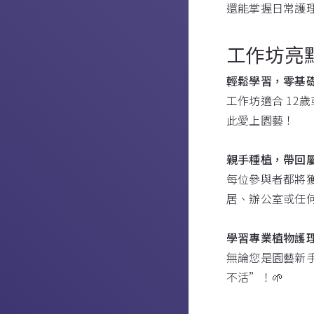
還能掌握日常護
工作坊亮
輕鬆學習，零基
工作坊適合 1
此愛上園藝！
親手種植，帶回
每位參與者都將
居、辦公室或任
學習專業植物護
無論您是園藝新
不活”！🌱