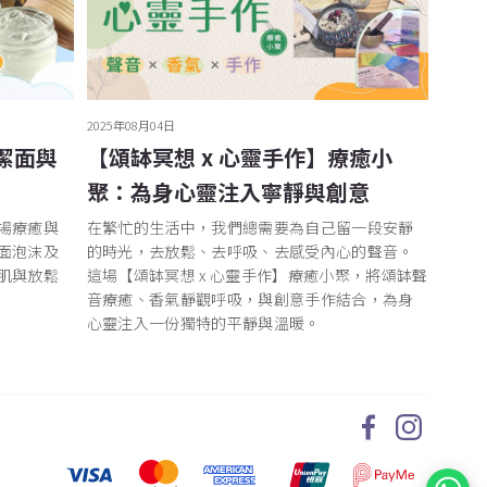
2025年08月04日
潔面與
【頌缽冥想 x 心靈手作】療癒小
聚：為身心靈注入寧靜與創意
場療癒與
在繁忙的生活中，我們總需要為自己留一段安靜
面泡沫及
的時光，去放鬆、去呼吸、去感受內心的聲音。
肌與放鬆
這場【頌缽冥想 x 心靈手作】療癒小聚，將頌缽聲
音療癒、香氣靜觀呼吸，與創意手作結合，為身
心靈注入一份獨特的平靜與溫暖。