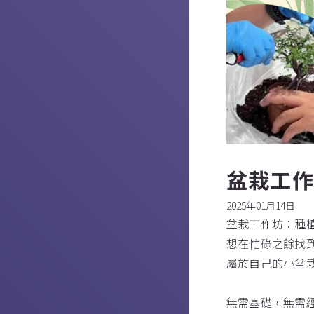
盆栽工
2025年01月14日
盆栽工作坊：種
想在忙碌之餘找
屬於自己的小盆
無需基礎，無需