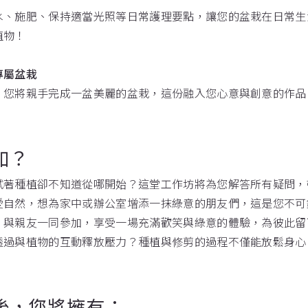
水、施肥、保持適當光照等日常護理要點，讓您的盆栽在日常生
植物！
專屬盆栽
，您將親手完成一盆美麗的盆栽，這份融入您心意與創意的作品
加？
試著種植卻不知道從哪開始？這堂工作坊將為您解答所有疑問，
愛自然，想為家中或辦公室增添一抹綠意的朋友們，這是您不可
：
與親友一同參加，享受一場充滿歡笑與綠意的體驗，為彼此留
透過與植物的互動釋放壓力？種植與修剪的過程不僅能放鬆身心
後，您將擁有：