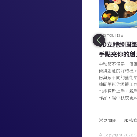
2025年08月18日
2025年08月13日
流動色彩的藝術旅程：流體畫畫工
3D立體繪圖
作坊
手點亮你的創
如果你正在尋找一個既能釋放壓力，又能激發創
中秋節不僅是一個
意的活動，那麼壓克力流體畫工作坊將是你的理
術與創意的好時機
想選擇。在這個獨特的藝術體驗中，無需藝術經
份與眾不同的藝術氣
驗，無需精湛技術，只需帶著對色彩和創作的好
繪圖筆迷你燈籠工
奇心，便能創作出屬於自己的抽象藝術作品。
也能輕鬆上手，親
作品，讓中秋夜更
常見問題
服務
© Copyright 2026 Sk