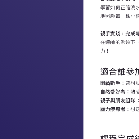
學習如何正確澆
地照顧每一株小
親手實踐，完成
在導師的帶領下
力！
適合誰參
園藝新手：
曾想
自然愛好者：
熱
親子與朋友組隊
壓力療癒者：
想
課程完成