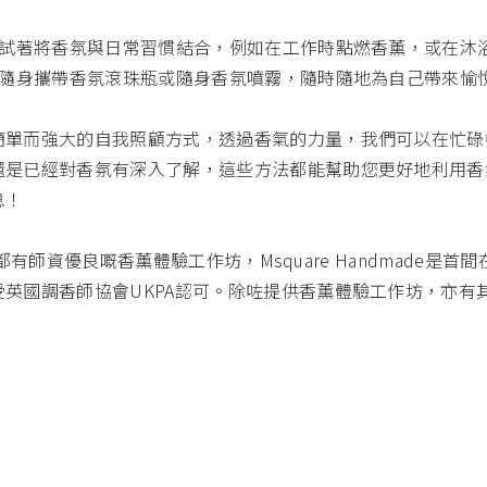
慣：試著將香氛與日常習慣結合，例如在工作時點燃香薰，或在
理：隨身攜帶香氛滾珠瓶或隨身香氛噴霧，隨時隨地為自己帶來愉
簡單而強大的自我照顧方式，透過香氣的力量，我們可以在忙碌
還是已經對香氛有深入了解，這些方法都能幫助您更好地利用香
息！
平台上都有師資優良嘅香薰體驗工作坊，Msquare Handmade是首
英國調香師協會UKPA認可。除咗提供香薰體驗工作坊，亦有其他香