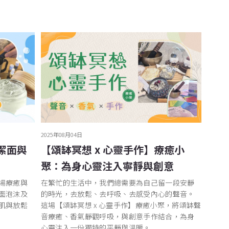
2025年08月04日
潔面與
【頌缽冥想 x 心靈手作】療癒小
聚：為身心靈注入寧靜與創意
場療癒與
在繁忙的生活中，我們總需要為自己留一段安靜
面泡沫及
的時光，去放鬆、去呼吸、去感受內心的聲音。
肌與放鬆
這場【頌缽冥想 x 心靈手作】療癒小聚，將頌缽聲
音療癒、香氣靜觀呼吸，與創意手作結合，為身
心靈注入一份獨特的平靜與溫暖。