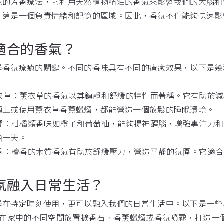
老的芳香療法，它利用天然植物精油的香氣來影響我們的大腦和
，這是一個負責情緒和記憶的區域。因此，香氛不僅能夠快速影
適合的香氣？
是香氛療癒的關鍵。不同的香味具有不同的療癒效果，以下是幾
的薰衣草：薰衣草的香氣以其鎮靜和舒緩的特性而著稱。它有助於
頭上或使用薰衣草香薰蠟燭，都能營造一個放鬆的睡眠環境。
的柑橘：柑橘類香味如橙子和葡萄柚，能夠提神醒腦，增強專注力
始一天。
的檀香：檀香的木質香氣有助於舒緩壓力，營造平靜的氛圍。它適
氛融入日常生活？
是在特定時刻使用，更可以融入我們的日常生活中。以下是一些
落：在家中的不同空間放置擴香石、香薰蠟燭或香氛噴霧，打造