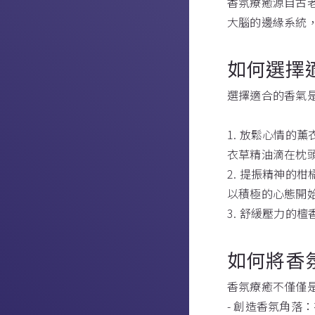
香氛療癒源自古
大腦的邊緣系統
如何選擇
選擇適合的香氣
1. 放鬆心情
衣草精油滴在枕
2. 提振精神
以積極的心態開
3. 舒緩壓力
如何將香
香氛療癒不僅僅
- 創造香氛角