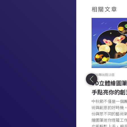
相關文章
2025年08月18日
2025年08月13日
流動色彩的藝術旅程：流體畫畫工
3D立體繪圖
作坊
手點亮你的創
如果你正在尋找一個既能釋放壓力，又能激發創
中秋節不僅是一個
意的活動，那麼壓克力流體畫工作坊將是你的理
術與創意的好時機
想選擇。在這個獨特的藝術體驗中，無需藝術經
份與眾不同的藝術氣
驗，無需精湛技術，只需帶著對色彩和創作的好
繪圖筆迷你燈籠工
奇心，便能創作出屬於自己的抽象藝術作品。
也能輕鬆上手，親