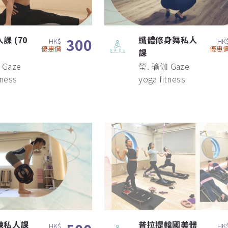
課 (70
纖體修身舞私人
300
HK$
HK
優惠價
優惠
課
 Gaze
瑩. 瑜伽 Gaze
tness
yoga fitness
練私人課
普拉提韓國美體
HK$
HK