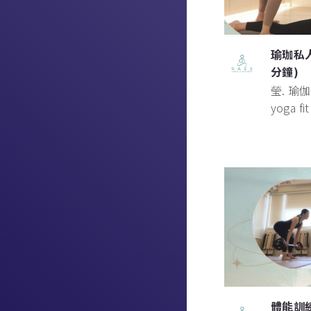
瑜珈私人
分鐘)
瑩. 瑜伽
yoga fi
體能訓