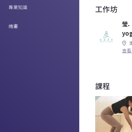
專業知識
工作坊
瑩.
繪畫
yog
查看
課程