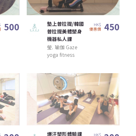
墊上普拉提/韓國
500
450
$
HK$
價
優惠價
普拉提美體塑身
機器私人課
瑩. 瑜伽 Gaze
yoga fitness
爆汗塑形體驗課
$
HK$