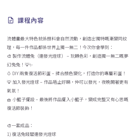
課程內容
流體畫最大特色就係顏料會自然流動，創造出獨特嘅漸變同紋
理，每一件作品都係世界上獨一無二！今次你會學到：
🎨 製作流體兔（連發光燈球） – 玩轉色彩，創造獨一無二嘅夢
幻兔兔！💡✨
🥚 DIY 兩隻復活節彩蛋 – 揉合顏色變化，打造你的專屬彩蛋！
💡 加入發光燈球 – 作品唔止好睇，仲可以發光，夜晚開著更有
氣氛！
🧺 小籃子擺設 – 最後將作品擺入小籃子，變成完整又有心思嘅
復活節裝飾！
🎨一套成品：
1) 復活兔錢罌連發光燈球