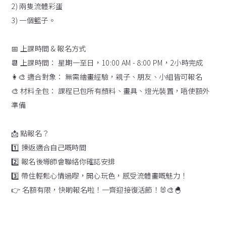
2) 兩隻流體彩蛋
3) 一個籃子。
📅 上課時間 & 報名方式
📆 上課時間： 星期一至日，10:00 AM - 8:00 PM，2小時完成
👩‍🎨 適合對象： 無需繪畫經驗，親子、朋友、小組皆可報名
🎨 材料全包： 課程已包所有顏料、畫具、燈光裝置，唔使額外
準備
📩 點報名？
1️⃣ 揀返適合自己嘅時間
2️⃣ 報名後導師會聯絡你確認安排
3️⃣ 帶住輕鬆心情過嚟，開心玩色，感受流體畫嘅魅力！
👉 名額有限，快啲報名啦！一齊迎接復活節！🐰🎨🐣