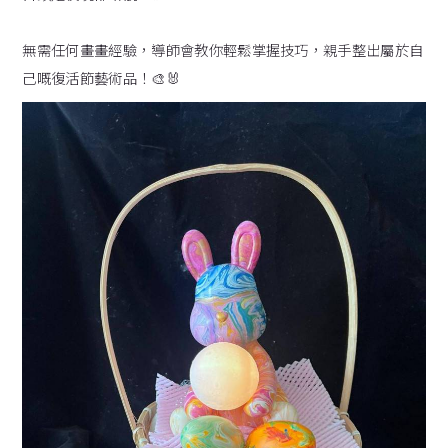
無需任何畫畫經驗，導師會教你輕鬆掌握技巧，親手整出屬於自
己嘅復活節藝術品！🎨🐰