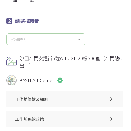
30
31
1
2
3
4
5
請選擇時間
選擇時間
請
選
擇
沙田石門安耀街5號W LUXE 20樓S06室（石門站C
時
出口）
間
KASH Art Center
工作坊條款及細則
工作坊退款政策