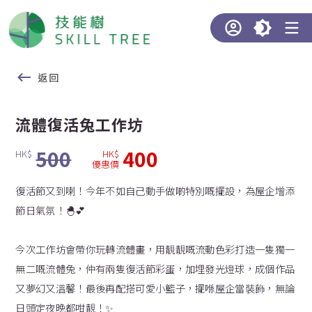
返回
流體復活兔工作坊
500
400
HK$
HK$
優惠價
復活節又到喇！今年不如自己動手做啲特別嘅擺設，為屋企增添
節日氣氛！🐣💕
今次工作坊會帶你玩轉流體畫，用靚靚嘅流動色彩打造一隻獨一
無二嘅流體兔，仲有兩隻復活節彩蛋，加埋發光燈球，成個作品
又夢幻又溫馨！最後再配搭可愛小籃子，擺喺屋企當裝飾，無論
日頭定夜晚都咁靚！✨